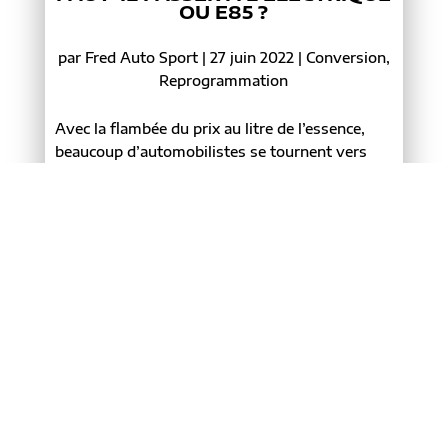
OU E85 ?
par
Fred Auto Sport
|
27 juin 2022
|
Conversion
,
Reprogrammation
Avec la flambée du prix au litre de l’essence,
beaucoup d’automobilistes se tournent vers
des solutions moins coûteuses comme les
voitures électriques, hybrides ou la conversion
au superéthanol-E85. Face à ces différentes
alternatives, il est parfois difficile de s’y...
LIRE PLUS