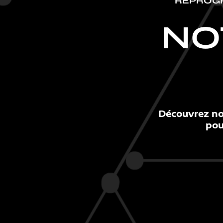
REPROG
NO
Découvrez no
pou