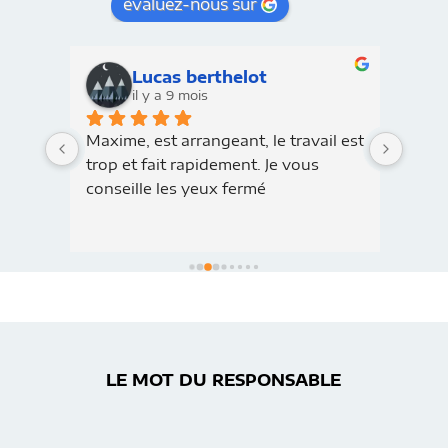
évaluez-nous sur
Lucas berthelot
il y a 9 mois
Maxime, est arrangeant, le travail est 
BMW 
t il 
trop et fait rapidement. Je vous 
irrép
 a 
conseille les yeux fermé
profe
r 
reco
 très 
 
eux 
LE MOT DU RESPONSABLE