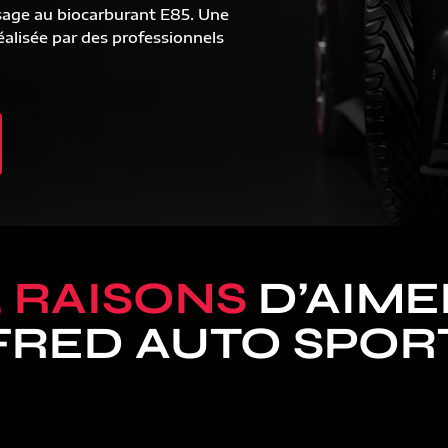
sage au biocarburant E85. Une
alisée par des professionnels
5 RAISONS
D’AIME
FRED AUTO SPOR