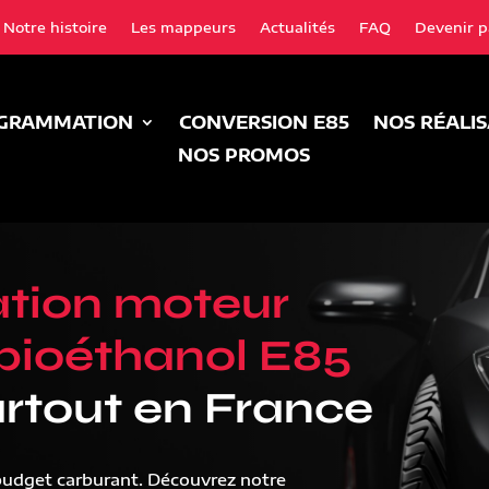
Notre histoire
Les mappeurs
Actualités
FAQ
Devenir p
GRAMMATION
CONVERSION E85
NOS RÉALI
NOS PROMOS
tion moteur
bioéthanol E85
rtout en France
budget carburant. Découvrez notre