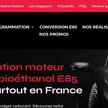
Notre histoire
Les mappeurs
Actualités
FAQ
Devenir p
GRAMMATION
CONVERSION E85
NOS RÉALI
NOS PROMOS
tion moteur
bioéthanol E85
rtout en France
budget carburant. Découvrez notre