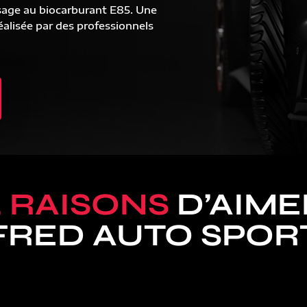
sage au biocarburant E85. Une
alisée par des professionnels
5 RAISONS
D’AIME
FRED AUTO SPOR