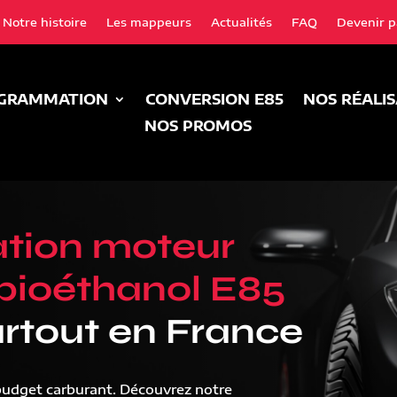
Notre histoire
Les mappeurs
Actualités
FAQ
Devenir p
GRAMMATION
CONVERSION E85
NOS RÉALI
NOS PROMOS
tion moteur
bioéthanol E85
rtout en France
budget carburant. Découvrez notre