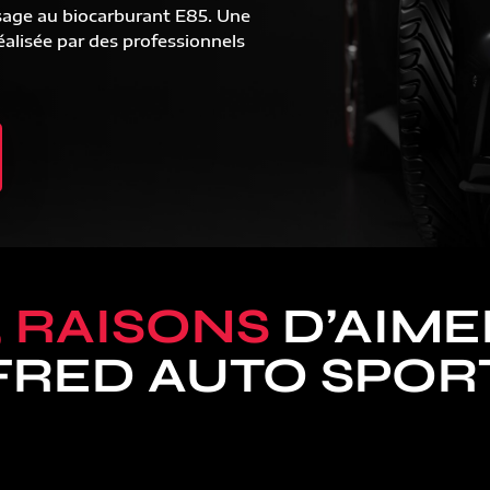
sage au biocarburant E85. Une
alisée par des professionnels
5 RAISONS
D’AIME
FRED AUTO SPOR