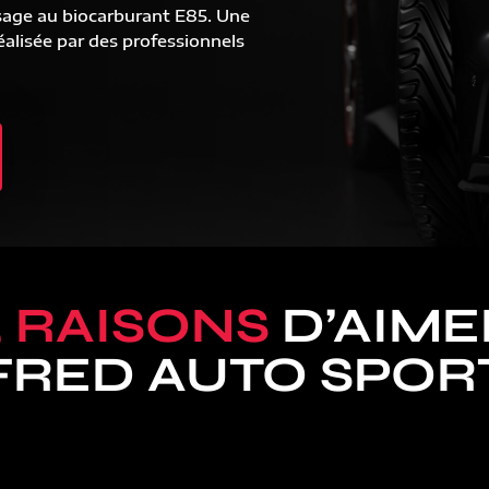
sage au biocarburant E85. Une
alisée par des professionnels
5 RAISONS
D’AIME
FRED AUTO SPOR