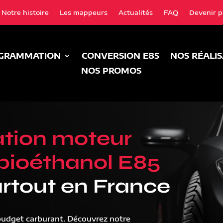
Notre histoire
Les mappeurs
Actualités
FAQ
Devenir p
GRAMMATION
CONVERSION E85
NOS RÉALI
NOS PROMOS
tion moteur
bioéthanol E85
rtout en France
budget carburant. Découvrez notre