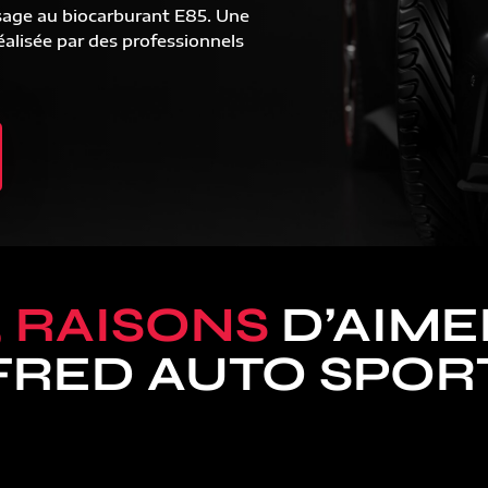
sage au biocarburant E85. Une
alisée par des professionnels
5 RAISONS
D’AIME
FRED AUTO SPOR