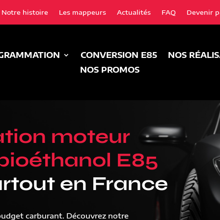
Notre histoire
Les mappeurs
Actualités
FAQ
Devenir p
GRAMMATION
CONVERSION E85
NOS RÉALI
NOS PROMOS
tion moteur
bioéthanol E85
rtout en France
budget carburant. Découvrez notre