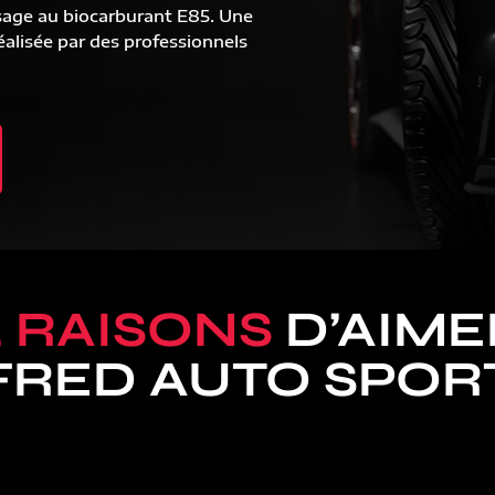
sage au biocarburant E85. Une
alisée par des professionnels
5 RAISONS
D’AIME
FRED AUTO SPOR