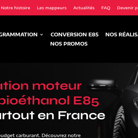
Notre histoire
Les mappeurs
Actualités
FAQ
Devenir p
GRAMMATION
CONVERSION E85
NOS RÉALI
NOS PROMOS
tion moteur
bioéthanol E85
rtout en France
budget carburant. Découvrez notre