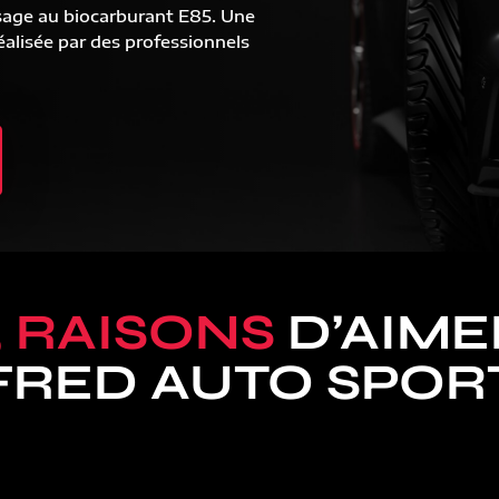
sage au biocarburant E85. Une
alisée par des professionnels
5 RAISONS
D’AIME
FRED AUTO SPOR