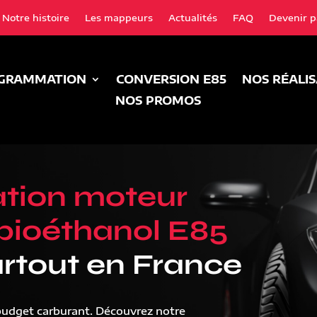
Notre histoire
Les mappeurs
Actualités
FAQ
Devenir p
GRAMMATION
CONVERSION E85
NOS RÉALI
NOS PROMOS
tion moteur
bioéthanol E85
rtout en France
budget carburant. Découvrez notre