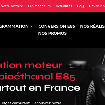
Notre histoire
Les mappeurs
Actualités
FAQ
Devenir p
GRAMMATION
CONVERSION E85
NOS RÉALI
NOS PROMOS
tion moteur
bioéthanol E85
rtout en France
budget carburant. Découvrez notre