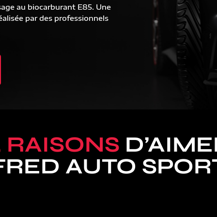
sage au biocarburant E85. Une
alisée par des professionnels
5 RAISONS
D’AIME
FRED AUTO SPOR