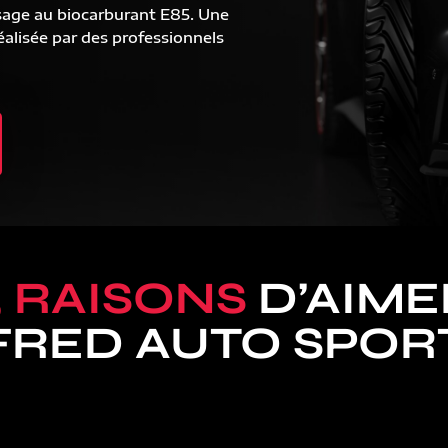
sage au biocarburant E85. Une
alisée par des professionnels
5 RAISONS
D’AIME
FRED AUTO SPOR