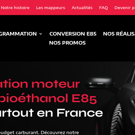
Notre histoire
Les mappeurs
Actualités
FAQ
Devenir p
GRAMMATION
CONVERSION E85
NOS RÉALI
NOS PROMOS
tion moteur
bioéthanol E85
rtout en France
budget carburant. Découvrez notre