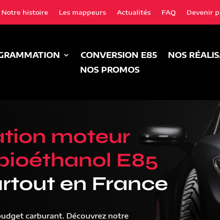
Notre histoire
Les mappeurs
Actualités
FAQ
Devenir p
GRAMMATION
CONVERSION E85
NOS RÉALI
NOS PROMOS
tion moteur
bioéthanol E85
rtout en France
budget carburant. Découvrez notre