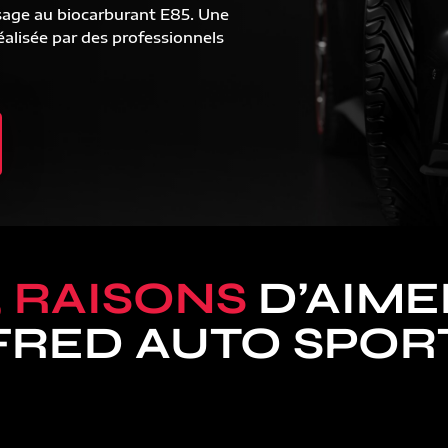
sage au biocarburant E85. Une
alisée par des professionnels
5 RAISONS
D’AIME
FRED AUTO SPOR