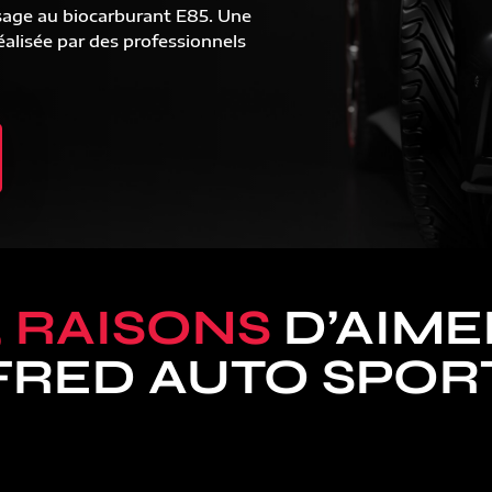
sage au biocarburant E85. Une
alisée par des professionnels
5 RAISONS
D’AIME
FRED AUTO SPOR