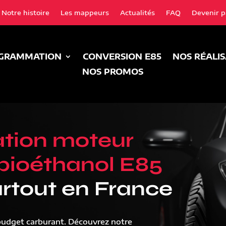
Notre histoire
Les mappeurs
Actualités
FAQ
Devenir p
GRAMMATION
CONVERSION E85
NOS RÉALI
NOS PROMOS
tion moteur
bioéthanol E85
rtout en France
budget carburant. Découvrez notre