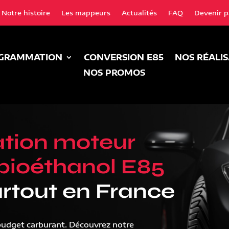
Notre histoire
Les mappeurs
Actualités
FAQ
Devenir p
GRAMMATION
CONVERSION E85
NOS RÉALI
NOS PROMOS
tion moteur
bioéthanol E85
rtout en France
budget carburant. Découvrez notre