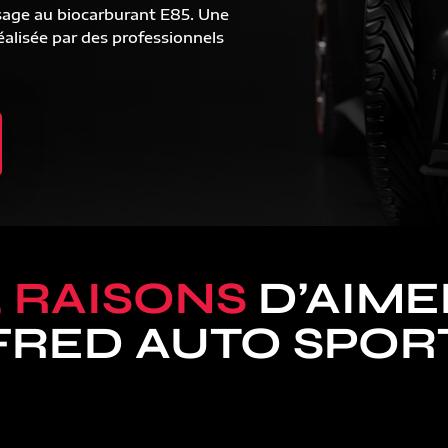
sage au biocarburant E85. Une
alisée par des professionnels
5 RAISONS
D’AIME
FRED AUTO SPOR