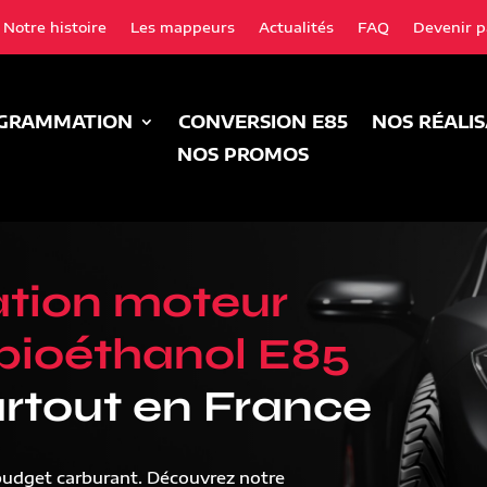
Notre histoire
Les mappeurs
Actualités
FAQ
Devenir p
GRAMMATION
CONVERSION E85
NOS RÉALI
NOS PROMOS
tion moteur
bioéthanol E85
rtout en France
budget carburant. Découvrez notre