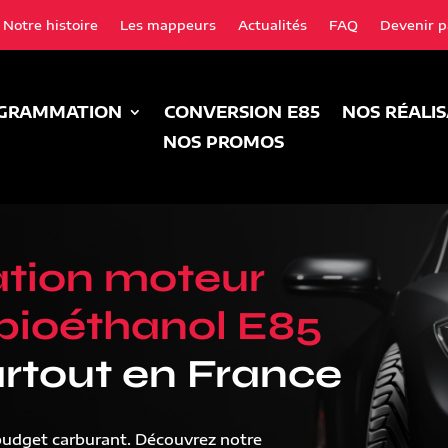
Notre histoire
Les mappeurs
Actualités
FAQ
Devenir p
GRAMMATION
CONVERSION E85
NOS RÉALI
NOS PROMOS
tion moteur
bioéthanol E85
rtout en France
budget carburant. Découvrez notre