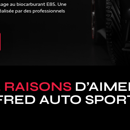
sage au biocarburant E85. Une
alisée par des professionnels
5 RAISONS
D’AIME
FRED AUTO SPOR