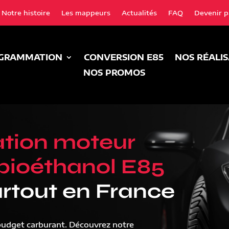
Notre histoire
Les mappeurs
Actualités
FAQ
Devenir p
GRAMMATION
CONVERSION E85
NOS RÉALI
NOS PROMOS
tion moteur
bioéthanol E85
rtout en France
budget carburant. Découvrez notre