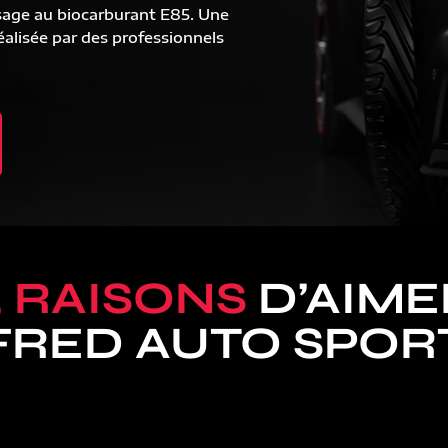
sage au biocarburant E85. Une
alisée par des professionnels
5 RAISONS
D’AIME
FRED AUTO SPOR