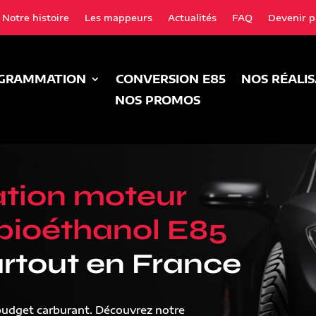
Notre histoire
Les mappeurs
Actualités
FAQ
Devenir p
GRAMMATION
CONVERSION E85
NOS RÉALI
NOS PROMOS
tion moteur
bioéthanol E85
rtout en France
budget carburant. Découvrez notre