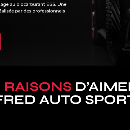
sage au biocarburant E85. Une
alisée par des professionnels
5 RAISONS
D’AIME
FRED AUTO SPOR