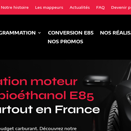
Notre histoire
Les mappeurs
Actualités
FAQ
Devenir p
GRAMMATION
CONVERSION E85
NOS RÉALI
NOS PROMOS
tion moteur
bioéthanol E85
rtout en France
budget carburant. Découvrez notre