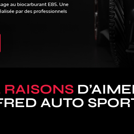
sage au biocarburant E85. Une
alisée par des professionnels
5 RAISONS
D’AIME
FRED AUTO SPOR