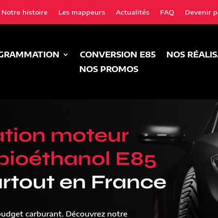
Notre histoire
Les mappeurs
Actualités
FAQ
Devenir p
GRAMMATION
CONVERSION E85
NOS RÉALI
NOS PROMOS
tion moteur
bioéthanol E85
rtout en France
budget carburant. Découvrez notre