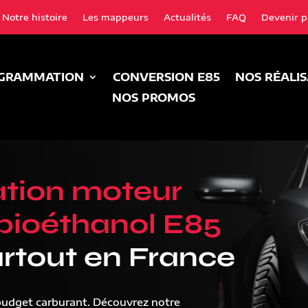
Notre histoire
Les mappeurs
Actualités
FAQ
Devenir p
GRAMMATION
CONVERSION E85
NOS RÉALI
NOS PROMOS
tion moteur
bioéthanol E85
rtout en France
budget carburant. Découvrez notre