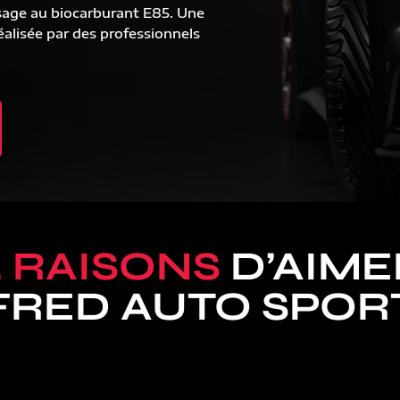
sage au biocarburant E85. Une
alisée par des professionnels
5 RAISONS
D’AIME
FRED AUTO SPOR