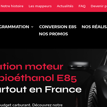
Notre histoire
Les mappeurs
Actualités
FAQ
Devenir p
GRAMMATION
CONVERSION E85
NOS RÉALI
NOS PROMOS
tion moteur
bioéthanol E85
rtout en France
budget carburant. Découvrez notre