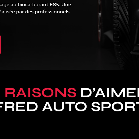
sage au biocarburant E85. Une
alisée par des professionnels
5 RAISONS
D’AIME
FRED AUTO SPOR