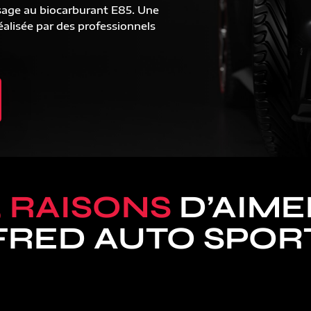
sage au biocarburant E85. Une
alisée par des professionnels
5 RAISONS
D’AIME
FRED AUTO SPOR