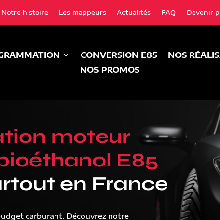
Notre histoire
Les mappeurs
Actualités
FAQ
Devenir p
GRAMMATION
CONVERSION E85
NOS RÉALI
NOS PROMOS
tion moteur
bioéthanol E85
rtout en France
budget carburant. Découvrez notre