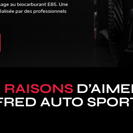
sage au biocarburant E85. Une
alisée par des professionnels
5 RAISONS
D’AIME
FRED AUTO SPOR