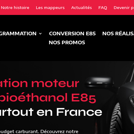
Notre histoire
Les mappeurs
Actualités
FAQ
Devenir p
GRAMMATION
CONVERSION E85
NOS RÉALI
NOS PROMOS
tion moteur
bioéthanol E85
rtout en France
budget carburant. Découvrez notre